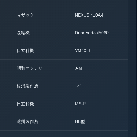
マザック
NEXUS 410A-II
2
森精機
Dura Vertcal5060
1
日立精機
VM40III
1
昭和マシナリー
J-MII
1
松浦製作所
1411
1
日立精機
MS-P
1
遠州製作所
HB型
1