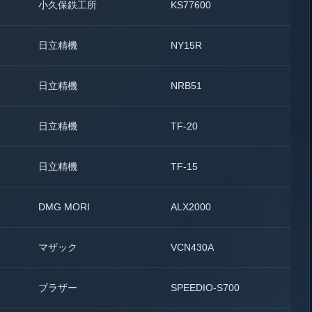
小久保鉄工所
KS77600
2
日立精機
NY15R
3
日立精機
NRB51
1
日立精機
TF-20
1
日立精機
TF-15
2
DMG MORI
ALX2000
1
マザック
VCN430A
2
ブラザー
SPEEDIO-S700
1