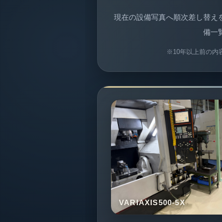
現在の設備写真へ順次差し替え
備一
※10年以上前の
VARIAXIS500-5X