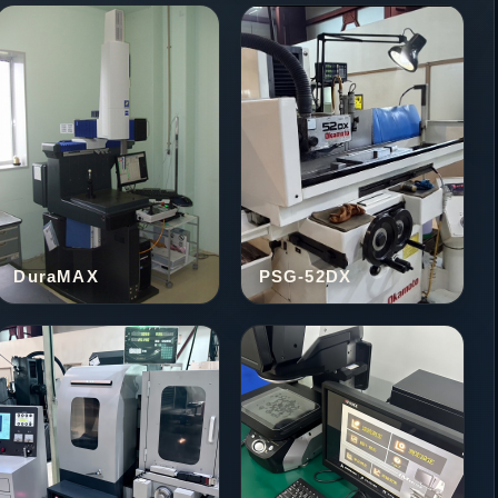
DuraMAX
PSG-52DX